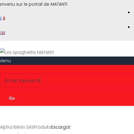
envenu sur le portail de MATANTI
Menu
Escargot
Alpha Bénin SAS
Produits
Escargot