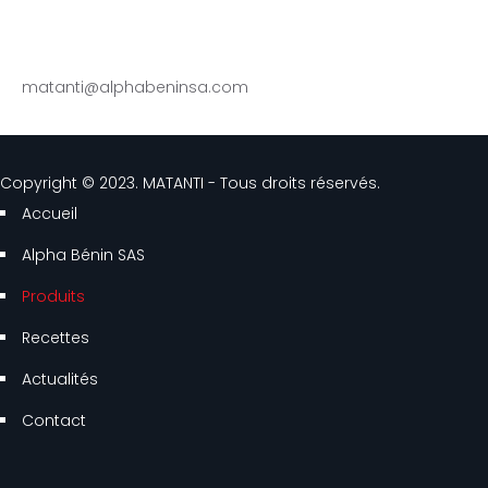
Zone industrielle de Sèmè-Podji, République du Bénin
(229) 96 94 13 00 - 95 45 57 99
matanti@alphabeninsa.com
Copyright © 2023. MATANTI - Tous droits réservés.
Accueil
Alpha Bénin SAS
Produits
Recettes
Actualités
Contact